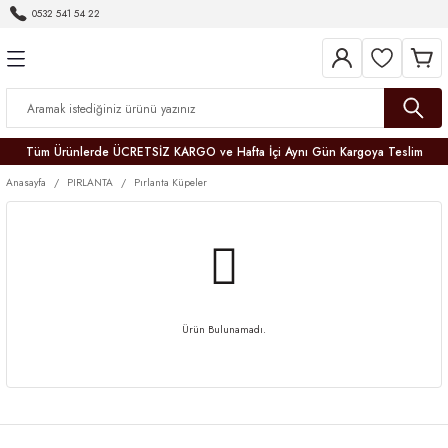
0532 541 54 22
Geri Dön
Geri Dön
Geri Dön
Geri Dön
Geri Dön
Geri Dön
Geri Dön
Tüm Ürünlerde ÜCRETSİZ KARGO ve Hafta İçi Aynı Gün Kargoya Teslim
Anasayfa
PIRLANTA
Pırlanta Küpeler
r
er
Ürün Bulunamadı.