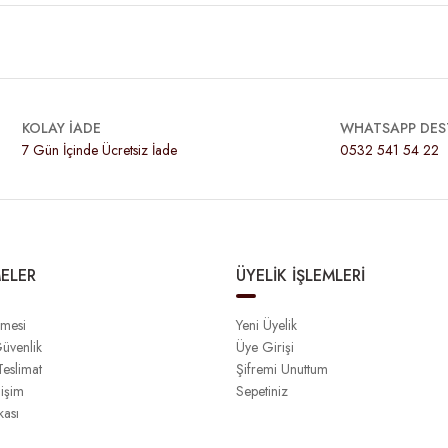
KOLAY İADE
WHATSAPP DES
7 Gün İçinde Ücretsiz İade
0532 541 54 22
ELER
ÜYELİK İŞLEMLERİ
şmesi
Yeni Üyelik
Güvenlik
Üye Girişi
eslimat
Şifremi Unuttum
işim
Sepetiniz
kası