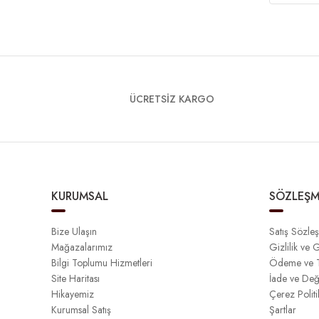
ÜCRETSİZ KARGO
KURUMSAL
SÖZLEŞM
Bize Ulaşın
Satış Sözle
Mağazalarımız
Gizlilik ve 
Bilgi Toplumu Hizmetleri
Ödeme ve T
Site Haritası
İade ve Değ
Hikayemiz
Çerez Politi
Kurumsal Satış
Şartlar