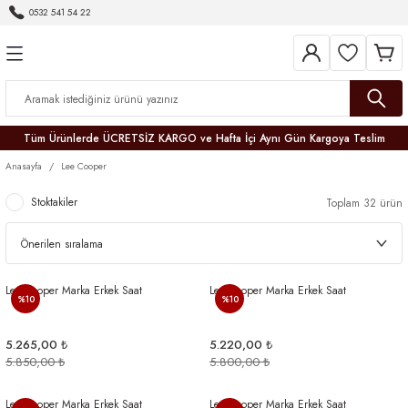
0532 541 54 22
Geri Dön
Geri Dön
Geri Dön
Geri Dön
Geri Dön
Geri Dön
Geri Dön
Tüm Ürünlerde ÜCRETSİZ KARGO ve Hafta İçi Aynı Gün Kargoya Teslim
Anasayfa
Lee Cooper
Stoktakiler
Toplam 32 ürün
r
Lee Cooper Marka Erkek Saat
Lee Cooper Marka Erkek Saat
er
%10
%10
5.265,00 ₺
5.220,00 ₺
5.850,00 ₺
5.800,00 ₺
Lee Cooper Marka Erkek Saat
Lee Cooper Marka Erkek Saat