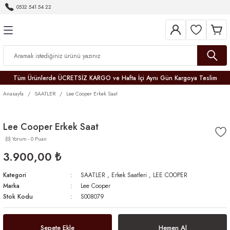
0532 541 54 22
Geri Dön
Geri Dön
Geri Dön
Geri Dön
Geri Dön
Geri Dön
Geri Dön
Tüm Ürünlerde ÜCRETSİZ KARGO ve Hafta İçi Aynı Gün Kargoya Teslim
Anasayfa
SAATLER
Lee Cooper Erkek Saat
Lee Cooper Erkek Saat
(0) Yorum - 0 Puan
r
3.900,00 ₺
er
Kategori
SAATLER
,
Erkek Saatleri
,
LEE COOPER
Marka
Lee Cooper
Stok Kodu
S008079
Sepete Ekle
Hemen Al