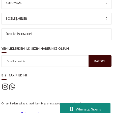
KURUMSAL
SÖZLEŞMELER
ÜYELİK İŞLEMLERİ
YENİLİKLERDEN İLK SİZİN HABERİNİZ OLSUN.
KAYDOL
BİZİ TAKİP EDİN!
© Tüm hakları saklıdır. Kredi kartı bilgileriniz 256bit SSL sertifikası ile korunmaktadır.
Whatsapp Sipariş