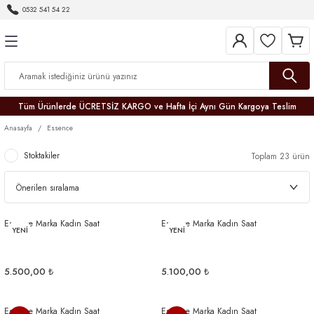
0532 541 54 22
Geri Dön
Geri Dön
Geri Dön
Geri Dön
Geri Dön
Geri Dön
Geri Dön
Tüm Ürünlerde ÜCRETSİZ KARGO ve Hafta İçi Aynı Gün Kargoya Teslim
Anasayfa
Essence
Stoktakiler
Toplam 23 ürün
r
Essence Marka Kadın Saat
Essence Marka Kadın Saat
er
YENİ
YENİ
5.500,00 ₺
5.100,00 ₺
Essence Marka Kadın Saat
Essence Marka Kadın Saat