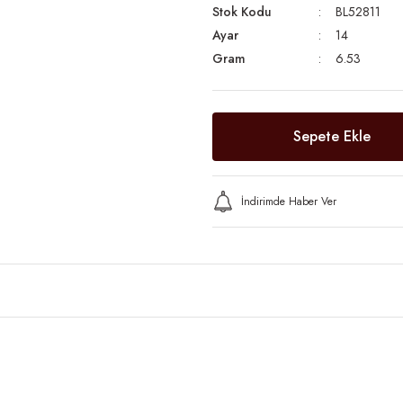
Stok Kodu
BL52811
Ayar
14
Gram
6.53
Sepete Ekle
İndirimde Haber Ver