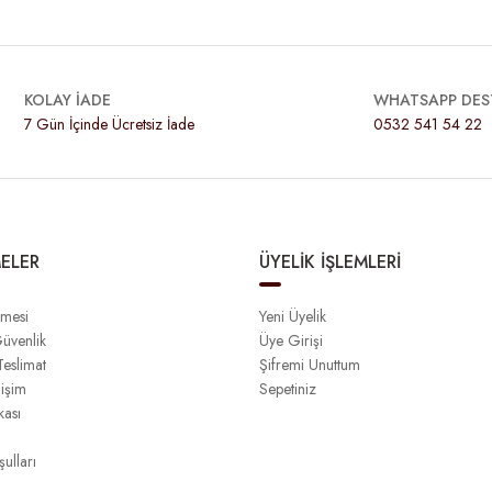
KOLAY İADE
WHATSAPP DES
7 Gün İçinde Ücretsiz İade
0532 541 54 22
ELER
ÜYELİK İŞLEMLERİ
şmesi
Yeni Üyelik
Güvenlik
Üye Girişi
eslimat
Şifremi Unuttum
işim
Sepetiniz
kası
ulları