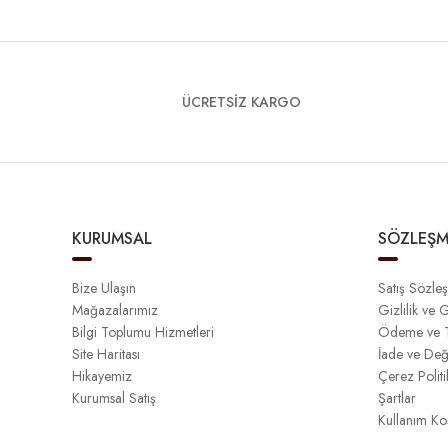
ÜCRETSİZ KARGO
KURUMSAL
SÖZLEŞM
Bize Ulaşın
Satış Sözle
Mağazalarımız
Gizlilik ve 
Bilgi Toplumu Hizmetleri
Ödeme ve T
Site Haritası
İade ve Değ
Hikayemiz
Çerez Politi
Kurumsal Satış
Şartlar
Kullanım Koş