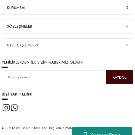
KURUMSAL
SÖZLEŞMELER
ÜYELİK İŞLEMLERİ
YENİLİKLERDEN İLK SİZİN HABERİNİZ OLSUN.
KAYDOL
BİZİ TAKİP EDİN!
© Tüm hakları saklıdır. Kredi kartı bilgileriniz 256bit SSL sertifikası ile korunmaktadır.
Whatsapp Sipariş