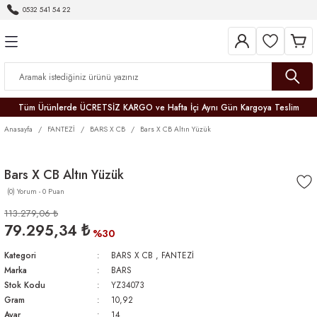
0532 541 54 22
Geri Dön
Geri Dön
Geri Dön
Geri Dön
Geri Dön
Geri Dön
Geri Dön
Tüm Ürünlerde ÜCRETSİZ KARGO ve Hafta İçi Aynı Gün Kargoya Teslim
Anasayfa
FANTEZİ
BARS X CB
Bars X CB Altın Yüzük
Bars X CB Altın Yüzük
(0) Yorum - 0 Puan
r
113.279,06 ₺
79.295,34 ₺
er
%30
Kategori
BARS X CB
,
FANTEZİ
Marka
BARS
Stok Kodu
YZ34073
Gram
10,92
Ayar
14