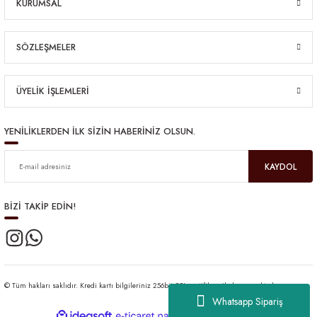
KURUMSAL
SÖZLEŞMELER
ÜYELİK İŞLEMLERİ
YENİLİKLERDEN İLK SİZİN HABERİNİZ OLSUN.
KAYDOL
BİZİ TAKİP EDİN!
© Tüm hakları saklıdır. Kredi kartı bilgileriniz 256bit SSL sertifikası ile korunmaktadır.
Whatsapp Sipariş
ideasoft
ile
e-