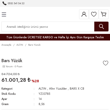
0532 541 54 22
Geri Dön
Geri Dön
Geri Dön
Geri Dön
Geri Dön
Geri Dön
Geri Dön
Tüm Ürünlerde ÜCRETSİZ KARGO ve Hafta İçi Aynı Gün Kargoya Teslim
Anasayfa
ALTIN
Bars Yüzük
Bars Yüzük
(0) Yorum - 0 Puan
r
84.724,00 ₺
61.001,28 ₺
er
%28
Kategori
ALTIN
,
Altın Yüzükler
,
BARS X CB
Stok Kodu
YZ33785
Ayar
14
Gram
8,56