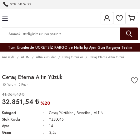
0532 541 54 22
Geri Dön
Geri Dön
Geri Dön
Geri Dön
Geri Dön
Geri Dön
Geri Dön
Tüm Ürünlerde ÜCRETSİZ KARGO ve Hafta İçi Aynı Gün Kargoya Teslim
Anasayfa
ALTIN
Altın Yüzükler
Cetaş Yüzükler
Cetaş Eterna Altın Yüzük
Cetaş Eterna Altın Yüzük
(0) Yorum - 0 Puan
r
41.064,43 ₺
32.851,54 ₺
er
%20
Kategori
Cetaş Yüzükler
,
Favoriler
,
ALTIN
Stok Kodu
YZ30045
Ayar
14
Gram
3,55