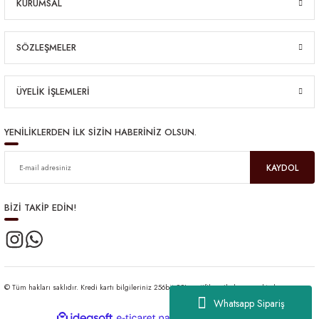
KURUMSAL
SÖZLEŞMELER
ÜYELİK İŞLEMLERİ
YENİLİKLERDEN İLK SİZİN HABERİNİZ OLSUN.
KAYDOL
BİZİ TAKİP EDİN!
© Tüm hakları saklıdır. Kredi kartı bilgileriniz 256bit SSL sertifikası ile korunmaktadır.
Whatsapp Sipariş
ideasoft
ile
e-