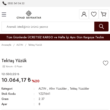
0532 541 54 22
Geri Dön
Geri Dön
Geri Dön
Geri Dön
Geri Dön
Geri Dön
Geri Dön
Tüm Ürünlerde ÜCRETSİZ KARGO ve Hafta İçi Aynı Gün Kargoya Teslim
Anasayfa
ALTIN
Tektaş Yüzük
Tektaş Yüzük
(0) Yorum - 0 Puan
r
12.580,22 ₺
10.064,17 ₺
er
%20
Kategori
ALTIN
,
Altın Yüzükler
,
Tektaş Yüzükler
Stok Kodu
YZ27641
Gram
2.37
Ayar
8