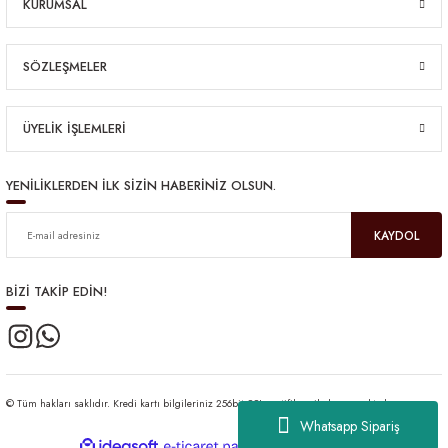
KURUMSAL
SÖZLEŞMELER
ÜYELİK İŞLEMLERİ
YENİLİKLERDEN İLK SİZİN HABERİNİZ OLSUN.
KAYDOL
BİZİ TAKİP EDİN!
© Tüm hakları saklıdır. Kredi kartı bilgileriniz 256bit SSL sertifikası ile korunmaktadır.
Whatsapp Sipariş
ideasoft
ile
e-