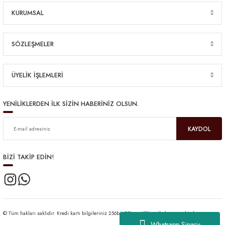
KURUMSAL
SÖZLEŞMELER
ÜYELİK İŞLEMLERİ
YENİLİKLERDEN İLK SİZİN HABERİNİZ OLSUN.
KAYDOL
BİZİ TAKİP EDİN!
© Tüm hakları saklıdır. Kredi kartı bilgileriniz 256bit SSL sertifikası ile korunmaktadır.
Whatsapp Sipariş