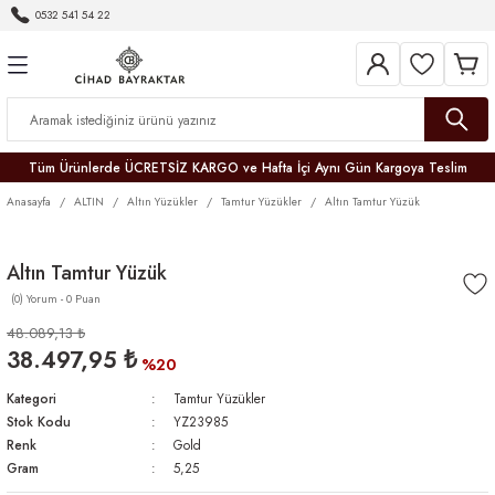
0532 541 54 22
Geri Dön
Geri Dön
Geri Dön
Geri Dön
Geri Dön
Geri Dön
Geri Dön
Tüm Ürünlerde ÜCRETSİZ KARGO ve Hafta İçi Aynı Gün Kargoya Teslim
Anasayfa
ALTIN
Altın Yüzükler
Tamtur Yüzükler
Altın Tamtur Yüzük
Altın Tamtur Yüzük
(0) Yorum - 0 Puan
r
48.089,13 ₺
38.497,95 ₺
er
%20
Kategori
Tamtur Yüzükler
Stok Kodu
YZ23985
Renk
Gold
Gram
5,25