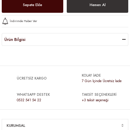
Sepete Ekle
Hemen Al
İndirimde Haber Ver
Ürün Bilgisi
KOLAY İADE
ÜCRETSİZ KARGO
7 Gün İçinde Ücretsiz İade
WHATSAPP DESTEK
TAKSİT SEÇENEKLERİ
0532 541 54 22
+3 taksit seçeneği
KURUMSAL