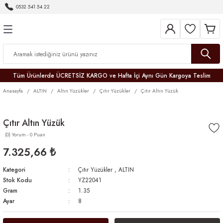
0532 541 54 22
Geri Dön
Geri Dön
Geri Dön
Geri Dön
Geri Dön
Geri Dön
Geri Dön
Tüm Ürünlerde ÜCRETSİZ KARGO ve Hafta İçi Aynı Gün Kargoya Teslim
Anasayfa
ALTIN
Altın Yüzükler
Çıtır Yüzükler
Çıtır Altın Yüzük
Çıtır Altın Yüzük
(0) Yorum - 0 Puan
r
7.325,66 ₺
er
Kategori
Çıtır Yüzükler
,
ALTIN
Stok Kodu
YZ22041
Gram
1.35
Ayar
8