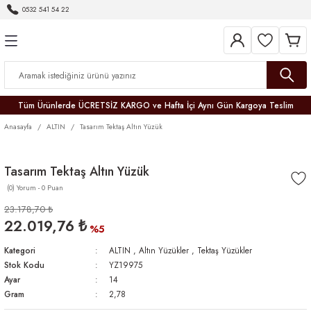
0532 541 54 22
Geri Dön
Geri Dön
Geri Dön
Geri Dön
Geri Dön
Geri Dön
Geri Dön
Tüm Ürünlerde ÜCRETSİZ KARGO ve Hafta İçi Aynı Gün Kargoya Teslim
Anasayfa
ALTIN
Tasarım Tektaş Altın Yüzük
Tasarım Tektaş Altın Yüzük
(0) Yorum - 0 Puan
r
23.178,70 ₺
22.019,76 ₺
er
%5
Kategori
ALTIN
,
Altın Yüzükler
,
Tektaş Yüzükler
Stok Kodu
YZ19975
Ayar
14
Gram
2,78