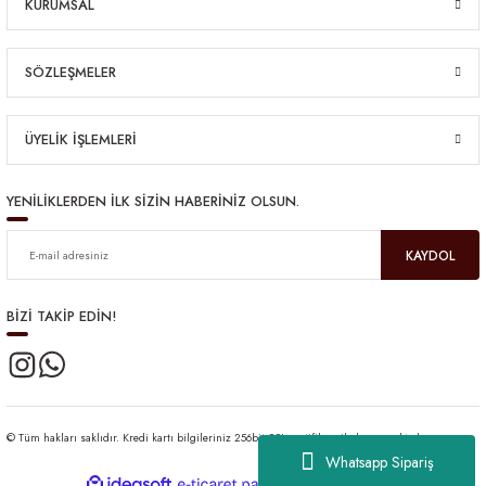
KURUMSAL
SÖZLEŞMELER
ÜYELİK İŞLEMLERİ
YENİLİKLERDEN İLK SİZİN HABERİNİZ OLSUN.
KAYDOL
BİZİ TAKİP EDİN!
© Tüm hakları saklıdır. Kredi kartı bilgileriniz 256bit SSL sertifikası ile korunmaktadır.
Whatsapp Sipariş
ideasoft
ile
e-