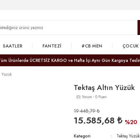
SAATLER
FANTEZİ
#CB MEN
ÇOCUK
Tüm Ürünlerde ÜCRETSİZ KARGO ve Hafta İçi Aynı Gün Kargoya Tesli
ın Yüzük
Tektaş Altın Yüzük
(0) Yorum - 0 Puan
19.448,79 ₺
15.585,68 ₺
%20
Kategori
Tektaş Yüzük