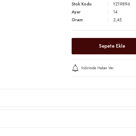
Stok Kodu
YZ19896
Ayar
14
Gram
2,45
Sepete Ekle
İndirimde Haber Ver