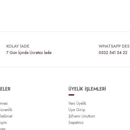
KOLAY İADE
WHATSAPP DES
7 Gün İçinde Ücretsiz İade
0532 541 54 22
ELER
ÜYELİK İŞLEMLERİ
şmesi
Yeni Üyelik
Güvenlik
Üye Girişi
eslimat
Şifremi Unuttum
işim
Sepetiniz
kası