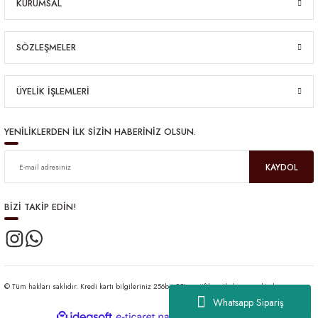
KURUMSAL
SÖZLEŞMELER
ÜYELİK İŞLEMLERİ
YENİLİKLERDEN İLK SİZİN HABERİNİZ OLSUN.
KAYDOL
BİZİ TAKİP EDİN!
© Tüm hakları saklıdır. Kredi kartı bilgileriniz 256bit SSL sertifikası ile korunmaktadır.
Whatsapp Sipariş
ideasoft
ile
e-