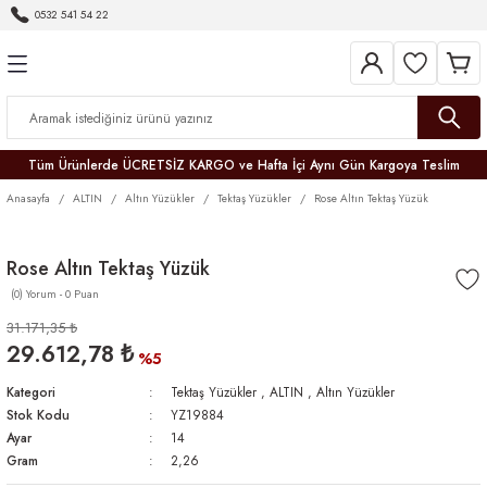
0532 541 54 22
Geri Dön
Geri Dön
Geri Dön
Geri Dön
Geri Dön
Geri Dön
Geri Dön
Tüm Ürünlerde ÜCRETSİZ KARGO ve Hafta İçi Aynı Gün Kargoya Teslim
Anasayfa
ALTIN
Altın Yüzükler
Tektaş Yüzükler
Rose Altın Tektaş Yüzük
Rose Altın Tektaş Yüzük
(0) Yorum - 0 Puan
r
31.171,35 ₺
29.612,78 ₺
er
%5
Kategori
Tektaş Yüzükler
,
ALTIN
,
Altın Yüzükler
Stok Kodu
YZ19884
Ayar
14
Gram
2,26