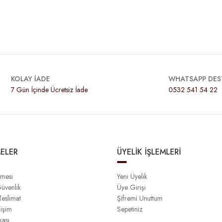
KOLAY İADE
WHATSAPP DES
7 Gün İçinde Ücretsiz İade
0532 541 54 22
ELER
ÜYELİK İŞLEMLERİ
şmesi
Yeni Üyelik
Güvenlik
Üye Girişi
eslimat
Şifremi Unuttum
işim
Sepetiniz
kası