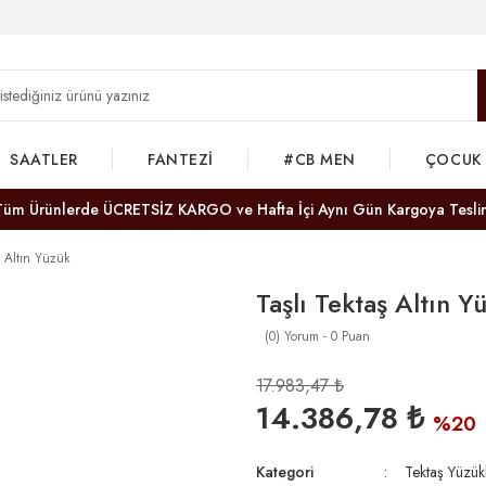
SAATLER
FANTEZİ
#CB MEN
ÇOCUK
Tüm Ürünlerde ÜCRETSİZ KARGO ve Hafta İçi Aynı Gün Kargoya Tesli
ş Altın Yüzük
Taşlı Tektaş Altın Y
(0) Yorum - 0 Puan
17.983,47 ₺
14.386,78 ₺
%20
Kategori
Tektaş Yüzük