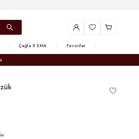
Çağla X EMA
Favoriler
m
üzük
ler