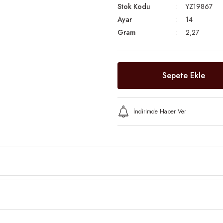
Stok Kodu
YZ19867
Ayar
14
Gram
2,27
Sepete Ekle
İndirimde Haber Ver