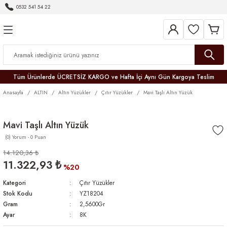
0532 541 54 22
Geri Dön
Geri Dön
Geri Dön
Geri Dön
Geri Dön
Geri Dön
Geri Dön
Tüm Ürünlerde ÜCRETSİZ KARGO ve Hafta İçi Aynı Gün Kargoya Teslim
Anasayfa
ALTIN
Altın Yüzükler
Çıtır Yüzükler
Mavi Taşlı Altın Yüzük
Mavi Taşlı Altın Yüzük
(0) Yorum - 0 Puan
r
14.120,36 ₺
11.322,93 ₺
er
%20
Kategori
Çıtır Yüzükler
Stok Kodu
YZ18204
Gram
2,5600Gr
Ayar
8K