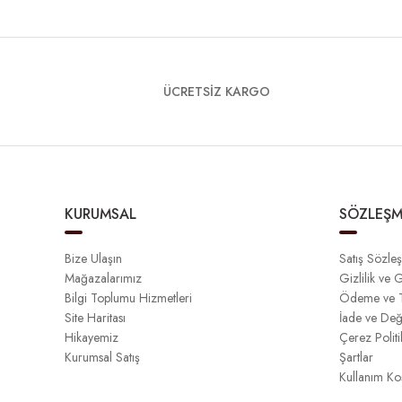
ÜCRETSİZ KARGO
KURUMSAL
SÖZLEŞM
Bize Ulaşın
Satış Sözle
Mağazalarımız
Gizlilik ve 
Bilgi Toplumu Hizmetleri
Ödeme ve T
Site Haritası
İade ve Değ
Hikayemiz
Çerez Politi
Kurumsal Satış
Şartlar
Kullanım Koş