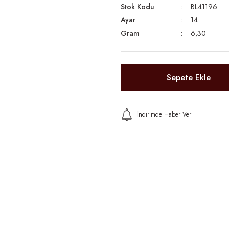
Stok Kodu
BL41196
Ayar
14
Gram
6,30
Sepete Ekle
İndirimde Haber Ver