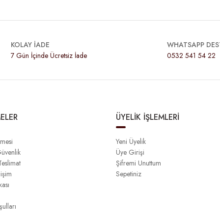
KOLAY İADE
WHATSAPP DES
7 Gün İçinde Ücretsiz İade
0532 541 54 22
ELER
ÜYELİK İŞLEMLERİ
şmesi
Yeni Üyelik
Güvenlik
Üye Girişi
eslimat
Şifremi Unuttum
işim
Sepetiniz
kası
ulları