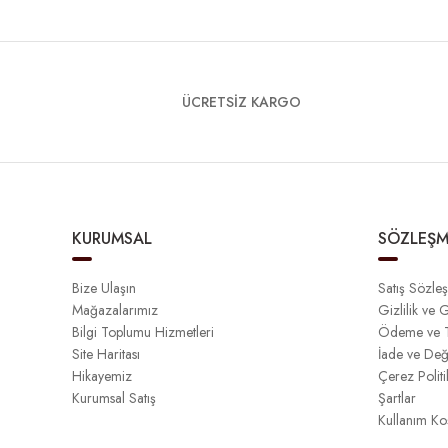
ÜCRETSİZ KARGO
KURUMSAL
SÖZLEŞM
Bize Ulaşın
Satış Sözle
Mağazalarımız
Gizlilik ve 
Bilgi Toplumu Hizmetleri
Ödeme ve T
Site Haritası
İade ve Değ
Hikayemiz
Çerez Politi
Kurumsal Satış
Şartlar
Kullanım Koş