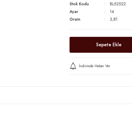
Stok Kodu
BL52522
Ayar
14
Gram
3,81
Sepete Ekle
İndirimde Haber Ver