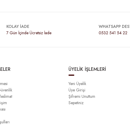
KOLAY İADE
WHATSAPP DES
7 Gün İçinde Ücretsiz İade
0532 541 54 22
ELER
ÜYELİK İŞLEMLERİ
şmesi
Yeni Üyelik
Güvenlik
Üye Girişi
eslimat
Şifremi Unuttum
işim
Sepetiniz
kası
ulları