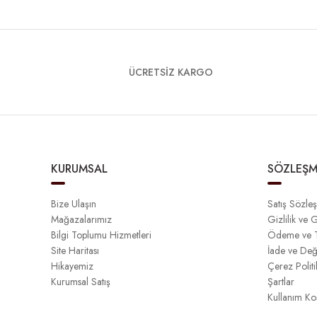
ÜCRETSİZ KARGO
KURUMSAL
SÖZLEŞM
Bize Ulaşın
Satış Sözle
Mağazalarımız
Gizlilik ve 
Bilgi Toplumu Hizmetleri
Ödeme ve T
Site Haritası
İade ve Değ
Hikayemiz
Çerez Politi
Kurumsal Satış
Şartlar
Kullanım Koş