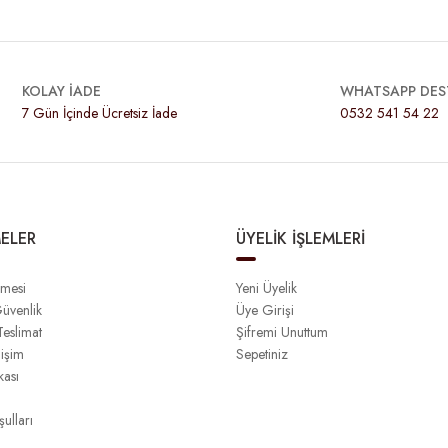
KOLAY İADE
WHATSAPP DES
7 Gün İçinde Ücretsiz İade
0532 541 54 22
ELER
ÜYELİK İŞLEMLERİ
şmesi
Yeni Üyelik
Güvenlik
Üye Girişi
eslimat
Şifremi Unuttum
işim
Sepetiniz
kası
ulları