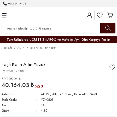
0532 541 54 22
Geri Dön
Geri Dön
Geri Dön
Geri Dön
Geri Dön
Geri Dön
Geri Dön
Tüm Ürünlerde ÜCRETSİZ KARGO ve Hafta İçi Aynı Gün Kargoya Teslim
Anasayfa
ALTIN
Taşlı Kalın Altın Yüzük
Taşlı Kalın Altın Yüzük
(0) Yorum - 0 Puan
r
50.205,04 ₺
40.164,03 ₺
er
%20
Kategori
ALTIN
,
Altın Yüzükler
,
Kalın Altın Yüzük
Stok Kodu
YZ40601
Ayar
14
Gram
4.82