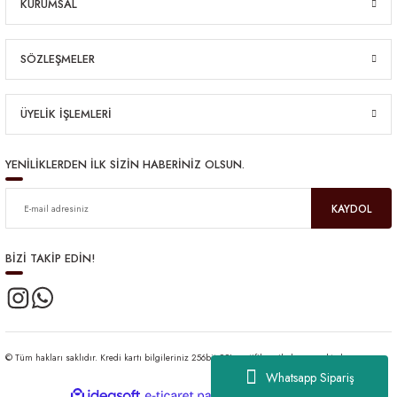
KURUMSAL
SÖZLEŞMELER
ÜYELİK İŞLEMLERİ
YENİLİKLERDEN İLK SİZİN HABERİNİZ OLSUN.
KAYDOL
BİZİ TAKİP EDİN!
© Tüm hakları saklıdır. Kredi kartı bilgileriniz 256bit SSL sertifikası ile korunmaktadır.
Whatsapp Sipariş
ideasoft
ile
e-