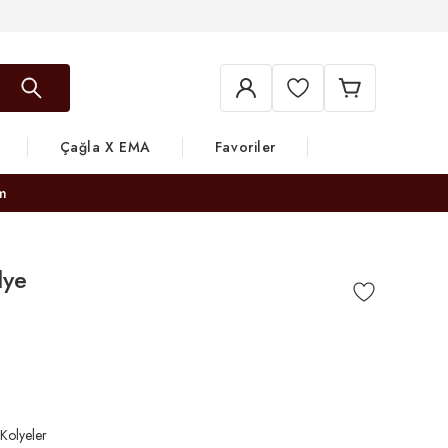
Çağla X EMA
Favoriler
m
lye
 Kolyeler