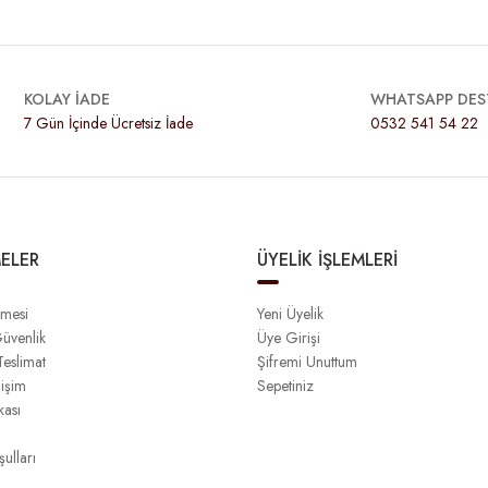
KOLAY İADE
WHATSAPP DES
7 Gün İçinde Ücretsiz İade
0532 541 54 22
ELER
ÜYELİK İŞLEMLERİ
şmesi
Yeni Üyelik
Güvenlik
Üye Girişi
eslimat
Şifremi Unuttum
işim
Sepetiniz
kası
ulları