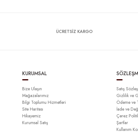
ÜCRETSİZ KARGO
KURUMSAL
SÖZLEŞM
Bize Ulaşın
Satış Sözle
Mağazalarımız
Gizlilik ve 
Bilgi Toplumu Hizmetleri
Ödeme ve T
Site Haritası
İade ve Değ
Hikayemiz
Çerez Politi
Kurumsal Satış
Şartlar
Kullanım Koş