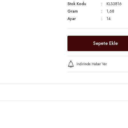
Stok Kodu
KL33816
Gram
1,68
Ayar
14
Sepete Ekle
İndirimde Haber Ver