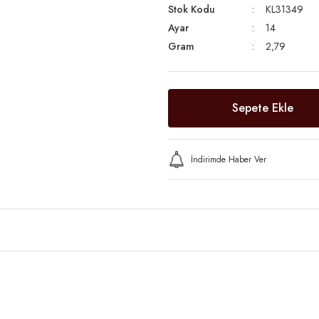
Stok Kodu
KL31349
Ayar
14
Gram
2,79
Sepete Ekle
İndirimde Haber Ver