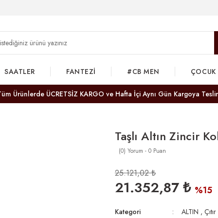
SAATLER
FANTEZİ
#CB MEN
ÇOCUK
Tüm Ürünlerde ÜCRETSİZ KARGO ve Hafta İçi Aynı Gün Kargoya Tesli
Taşlı Altın Zincir Ko
(0) Yorum - 0 Puan
25.121,02 ₺
21.352,87 ₺
%15
Kategori
ALTIN
,
Çıtır