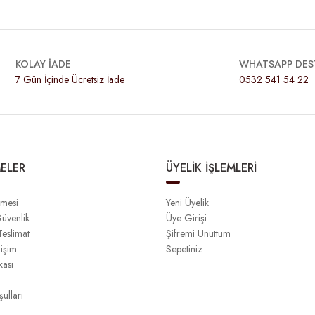
KOLAY İADE
WHATSAPP DES
7 Gün İçinde Ücretsiz İade
0532 541 54 22
ELER
ÜYELİK İŞLEMLERİ
şmesi
Yeni Üyelik
Güvenlik
Üye Girişi
eslimat
Şifremi Unuttum
işim
Sepetiniz
kası
ulları