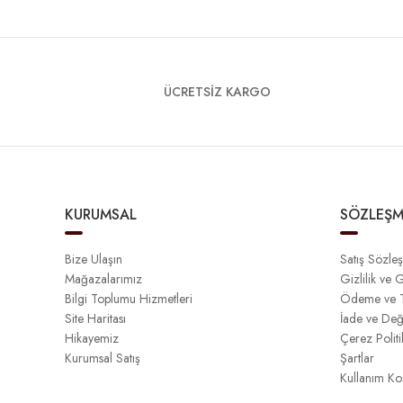
ÜCRETSİZ KARGO
KURUMSAL
SÖZLEŞM
Bize Ulaşın
Satış Sözle
Mağazalarımız
Gizlilik ve 
Bilgi Toplumu Hizmetleri
Ödeme ve T
Site Haritası
İade ve Değ
Hikayemiz
Çerez Politi
Kurumsal Satış
Şartlar
Kullanım Koş