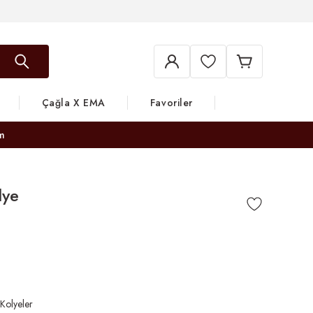
Çağla X EMA
Favoriler
m
lye
 Kolyeler