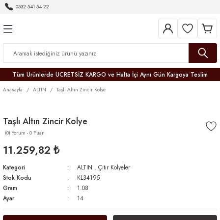
0532 541 54 22
Geri Dön
Geri Dön
Geri Dön
Geri Dön
Geri Dön
Geri Dön
Geri Dön
Tüm Ürünlerde ÜCRETSİZ KARGO ve Hafta İçi Aynı Gün Kargoya Teslim
Anasayfa
ALTIN
Taşlı Altın Zincir Kolye
Taşlı Altın Zincir Kolye
(0) Yorum - 0 Puan
r
11.259,82 ₺
er
Kategori
ALTIN
,
Çıtır Kolyeler
Stok Kodu
KL34195
Gram
1.08
Ayar
14