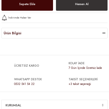
Sepete Ekle
Hemen Al
İndirimde Haber Ver
Ürün Bilgisi
KOLAY İADE
ÜCRETSİZ KARGO
7 Gün İçinde Ücretsiz İade
WHATSAPP DESTEK
TAKSİT SEÇENEKLERİ
0532 541 54 22
+3 taksit seçeneği
KURUMSAL