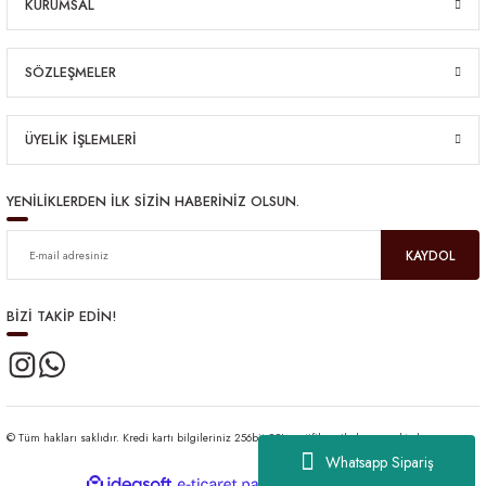
KURUMSAL
SÖZLEŞMELER
ÜYELİK İŞLEMLERİ
YENİLİKLERDEN İLK SİZİN HABERİNİZ OLSUN.
KAYDOL
BİZİ TAKİP EDİN!
© Tüm hakları saklıdır. Kredi kartı bilgileriniz 256bit SSL sertifikası ile korunmaktadır.
Whatsapp Sipariş
ideasoft
ile
e-