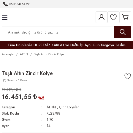
0532 541 54 22
Geri Dön
Geri Dön
Geri Dön
Geri Dön
Geri Dön
Geri Dön
Geri Dön
Tüm Ürünlerde ÜCRETSİZ KARGO ve Hafta İçi Aynı Gün Kargoya Teslim
Anasayfa
ALTIN
Taşlı Altın Zincir Kolye
Taşlı Altın Zincir Kolye
(0) Yorum - 0 Puan
r
17.317,42 ₺
16.451,55 ₺
er
%5
Kategori
ALTIN
,
Çıtır Kolyeler
Stok Kodu
KL23788
Gram
1.70
Ayar
14