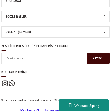
KURUMSAL
SÖZLEŞMELER
ÜYELİK İŞLEMLERİ
YENİLİKLERDEN İLK SİZİN HABERİNİZ OLSUN.
KAYDOL
BİZİ TAKİP EDİN!
© Tüm hakları saklıdır. Kredi kartı bilgileriniz 256bit SSL sertifikası ile korunmaktadır.
Whatsapp Sipariş
ideasoft
ile
e-