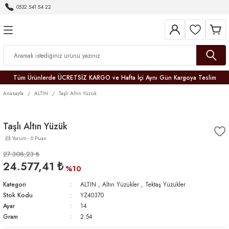
0532 541 54 22
Geri Dön
Geri Dön
Geri Dön
Geri Dön
Geri Dön
Geri Dön
Geri Dön
Tüm Ürünlerde ÜCRETSİZ KARGO ve Hafta İçi Aynı Gün Kargoya Teslim
Anasayfa
ALTIN
Taşlı Altın Yüzük
Taşlı Altın Yüzük
(0) Yorum - 0 Puan
r
27.308,23 ₺
24.577,41 ₺
er
%10
Kategori
ALTIN
,
Altın Yüzükler
,
Tektaş Yüzükler
Stok Kodu
YZ40370
Ayar
14
Gram
2.54