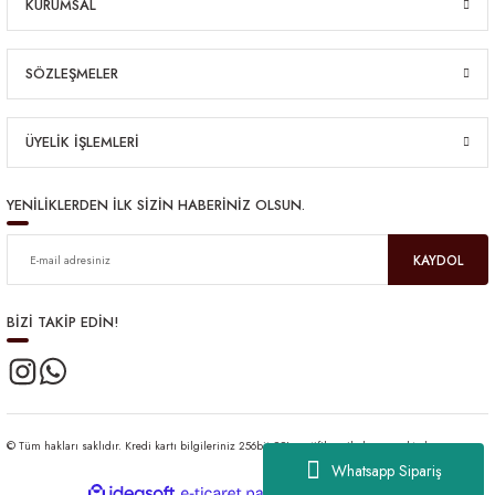
KURUMSAL
SÖZLEŞMELER
ÜYELİK İŞLEMLERİ
YENİLİKLERDEN İLK SİZİN HABERİNİZ OLSUN.
KAYDOL
BİZİ TAKİP EDİN!
© Tüm hakları saklıdır. Kredi kartı bilgileriniz 256bit SSL sertifikası ile korunmaktadır.
Whatsapp Sipariş
ideasoft
ile
e-