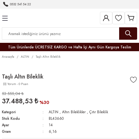
0532 541 54 22
Geri Dön
Geri Dön
Geri Dön
Geri Dön
Geri Dön
Geri Dön
Geri Dön
Tüm Ürünlerde ÜCRETSİZ KARGO ve Hafta İçi Aynı Gün Kargoya Teslim
Anasayfa
ALTIN
Taşlı Altın Bileklik
Taşlı Altın Bileklik
(0) Yorum - 0 Puan
r
53.555,04 ₺
37.488,53 ₺
er
%30
Kategori
ALTIN
,
Altın Bileklikler
,
Çıtır Bileklik
Stok Kodu
BL43660
Ayar
14
Gram
6,16