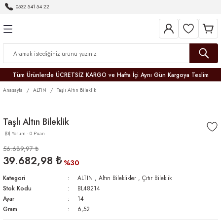
0532 541 54 22
Geri Dön
Geri Dön
Geri Dön
Geri Dön
Geri Dön
Geri Dön
Geri Dön
Tüm Ürünlerde ÜCRETSİZ KARGO ve Hafta İçi Aynı Gün Kargoya Teslim
Anasayfa
ALTIN
Taşlı Altın Bileklik
Taşlı Altın Bileklik
(0) Yorum - 0 Puan
r
56.689,97 ₺
39.682,98 ₺
er
%30
Kategori
ALTIN
,
Altın Bileklikler
,
Çıtır Bileklik
Stok Kodu
BL48214
Ayar
14
Gram
6,52