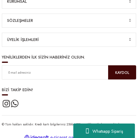
KURUMSAL
SÖZLEŞMELER
ÜYELİK İŞLEMLERİ
YENİLİKLERDEN İLK SİZİN HABERİNİZ OLSUN.
KAYDOL
BİZİ TAKİP EDİN!
© Tüm hakları saklıdır. Kredi kartı bilgileriniz 256bit SSL sertifikası ile korunmaktadır.
Whatsapp Sipariş
ideasoft
ile
e-