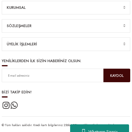
KURUMSAL
SÖZLEŞMELER
ÜYELİK İŞLEMLERİ
YENİLİKLERDEN İLK SİZİN HABERİNİZ OLSUN.
KAYDOL
BİZİ TAKİP EDİN!
© Tüm hakları saklıdır. Kredi kartı bilgileriniz 256bit SSL sertifikası ile korunmaktadır.
Whatsapp Sipariş