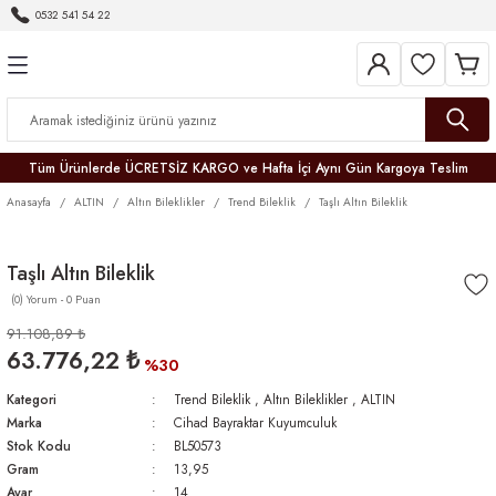
0532 541 54 22
Geri Dön
Geri Dön
Geri Dön
Geri Dön
Geri Dön
Geri Dön
Geri Dön
Tüm Ürünlerde ÜCRETSİZ KARGO ve Hafta İçi Aynı Gün Kargoya Teslim
Anasayfa
ALTIN
Altın Bileklikler
Trend Bileklik
Taşlı Altın Bileklik
Taşlı Altın Bileklik
(0) Yorum - 0 Puan
r
91.108,89 ₺
63.776,22 ₺
er
%30
Kategori
Trend Bileklik
,
Altın Bileklikler
,
ALTIN
Marka
Cihad Bayraktar Kuyumculuk
Stok Kodu
BL50573
Gram
13,95
Ayar
14