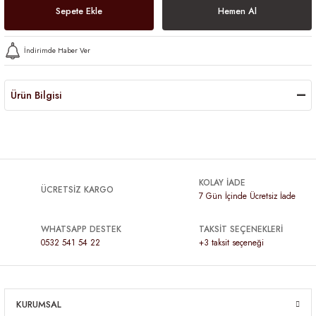
Sepete Ekle
Hemen Al
İndirimde Haber Ver
Ürün Bilgisi
KOLAY İADE
ÜCRETSİZ KARGO
7 Gün İçinde Ücretsiz İade
WHATSAPP DESTEK
TAKSİT SEÇENEKLERİ
0532 541 54 22
+3 taksit seçeneği
KURUMSAL