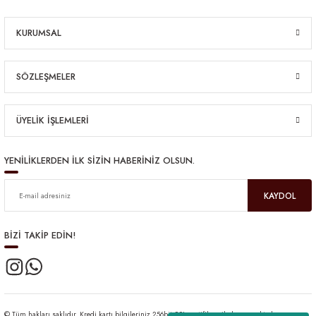
KURUMSAL
SÖZLEŞMELER
ÜYELİK İŞLEMLERİ
YENİLİKLERDEN İLK SİZİN HABERİNİZ OLSUN.
KAYDOL
BİZİ TAKİP EDİN!
© Tüm hakları saklıdır. Kredi kartı bilgileriniz 256bit SSL sertifikası ile korunmaktadır.