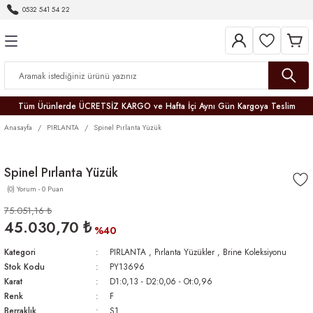
0532 541 54 22
Geri Dön
Geri Dön
Geri Dön
Geri Dön
Geri Dön
Geri Dön
Geri Dön
Tüm Ürünlerde ÜCRETSİZ KARGO ve Hafta İçi Aynı Gün Kargoya Teslim
Anasayfa
PIRLANTA
Spinel Pırlanta Yüzük
Spinel Pırlanta Yüzük
(0) Yorum - 0 Puan
r
75.051,16 ₺
45.030,70 ₺
er
%40
Kategori
PIRLANTA
,
Pırlanta Yüzükler
,
Brine Koleksiyonu
Stok Kodu
PY13696
Karat
D1:0,13 - D2:0,06 - Ot:0,96
Renk
F
Berraklık
S1