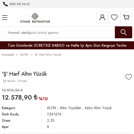
0532 541 54 22
Geri Dön
Geri Dön
Geri Dön
Geri Dön
Geri Dön
Geri Dön
Geri Dön
Tüm Ürünlerde ÜCRETSİZ KARGO ve Hafta İçi Aynı Gün Kargoya Teslim
Anasayfa
ALTIN
'Ş' Harf Altın Yüzük
'Ş' Harf Altın Yüzük
(0) Yorum - 0 Puan
r
13.976,56 ₺
12.578,90 ₺
er
%10
Kategori
ALTIN
,
Altın Yüzükler
,
Kalın Altın Yüzük
Stok Kodu
YZ41674
Gram
2,35
Ayar
8