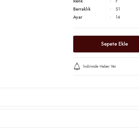
Renk
F
Berraklık
S1
Ayar
14
Sepete Ekle
İndirimde Haber Ver