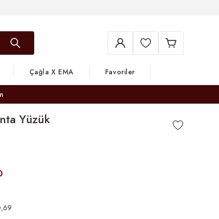
Çağla X EMA
Favoriler
m
anta Yüzük
0
0,69