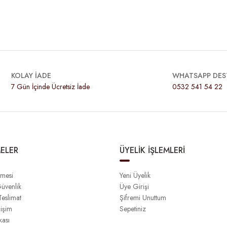
KOLAY İADE
WHATSAPP DES
7 Gün İçinde Ücretsiz İade
0532 541 54 22
ELER
ÜYELİK İŞLEMLERİ
şmesi
Yeni Üyelik
Güvenlik
Üye Girişi
eslimat
Şifremi Unuttum
işim
Sepetiniz
kası