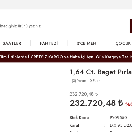
SAATLER
FANTEZİ
#CB MEN
ÇOCUK
Tüm Ürünlerde ÜCRETSİZ KARGO ve Hafta İçi Aynı Gün Kargoya Tesli
1,64 Ct. Baget Pırl
(0) Yorum - 0 Puan
232.720,48 ₺
232.720,48 ₺
%
Stok Kodu
PY09550
Karat
D:0,95 D2: