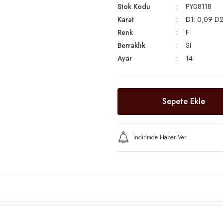
Stok Kodu
PY08118
Karat
D1: 0,09 D2:
Renk
F
Berraklık
SI
Ayar
14
Sepete Ekle
İndirimde Haber Ver