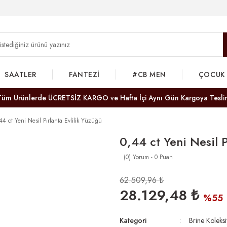
SAATLER
FANTEZİ
#CB MEN
ÇOCUK
Tüm Ürünlerde ÜCRETSİZ KARGO ve Hafta İçi Aynı Gün Kargoya Tesli
44 ct Yeni Nesil Pırlanta Evlilik Yüzüğü
0,44 ct Yeni Nesil P
(0) Yorum - 0 Puan
62.509,96 ₺
28.129,48 ₺
%55
Kategori
Brine Koleks