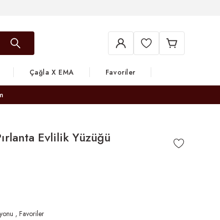
Çağla X EMA
Favoriler
m
ırlanta Evlilik Yüzüğü
iyonu
,
Favoriler