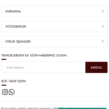
KURUMSAL
SÖZLEŞMELER
ÜYELİK İŞLEMLERİ
YENİLİKLERDEN İLK SİZİN HABERİNİZ OLSUN.
KAYDOL
BİZİ TAKİP EDİN!
© Tüm hakları saklıdır. Kredi kartı bilgileriniz 256bit SSL sertifikası ile korunmaktadır.