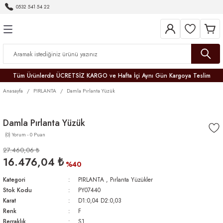
0532 541 54 22
Geri Dön
Geri Dön
Geri Dön
Geri Dön
Geri Dön
Geri Dön
Geri Dön
Tüm Ürünlerde ÜCRETSİZ KARGO ve Hafta İçi Aynı Gün Kargoya Teslim
Anasayfa
PIRLANTA
Damla Pırlanta Yüzük
Damla Pırlanta Yüzük
(0) Yorum - 0 Puan
r
27.460,06 ₺
16.476,04 ₺
er
%40
Kategori
PIRLANTA
,
Pırlanta Yüzükler
Stok Kodu
PY07440
Karat
D1:0,04 D2:0,03
Renk
F
Berraklık
S1