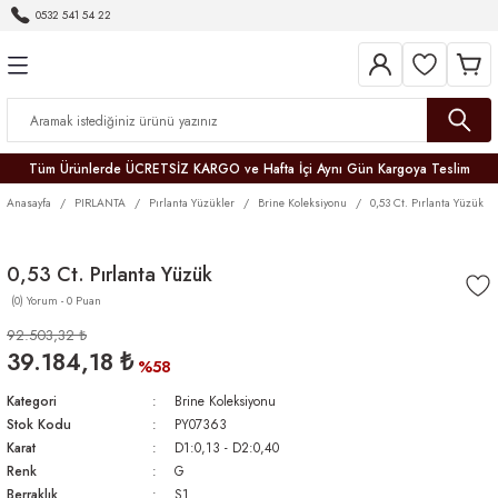
0532 541 54 22
Geri Dön
Geri Dön
Geri Dön
Geri Dön
Geri Dön
Geri Dön
Geri Dön
Tüm Ürünlerde ÜCRETSİZ KARGO ve Hafta İçi Aynı Gün Kargoya Teslim
Anasayfa
PIRLANTA
Pırlanta Yüzükler
Brine Koleksiyonu
0,53 Ct. Pırlanta Yüzük
0,53 Ct. Pırlanta Yüzük
(0) Yorum - 0 Puan
r
92.503,32 ₺
39.184,18 ₺
er
%58
Kategori
Brine Koleksiyonu
Stok Kodu
PY07363
Karat
D1:0,13 - D2:0,40
Renk
G
Berraklık
S1