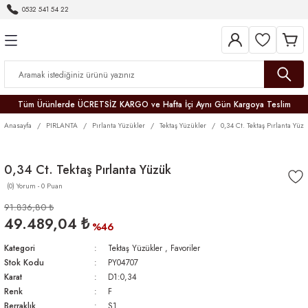
0532 541 54 22
Geri Dön
Geri Dön
Geri Dön
Geri Dön
Geri Dön
Geri Dön
Geri Dön
Tüm Ürünlerde ÜCRETSİZ KARGO ve Hafta İçi Aynı Gün Kargoya Teslim
Anasayfa
PIRLANTA
Pırlanta Yüzükler
Tektaş Yüzükler
0,34 Ct. Tektaş Pırlanta Yüz
0,34 Ct. Tektaş Pırlanta Yüzük
(0) Yorum - 0 Puan
r
91.836,80 ₺
49.489,04 ₺
er
%46
Kategori
Tektaş Yüzükler
,
Favoriler
Stok Kodu
PY04707
Karat
D1:0,34
Renk
F
Berraklık
S1