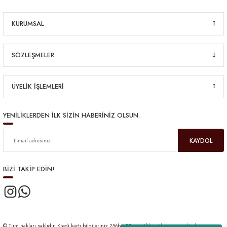
KURUMSAL
SÖZLEŞMELER
ÜYELİK İŞLEMLERİ
YENİLİKLERDEN İLK SİZİN HABERİNİZ OLSUN.
KAYDOL
BİZİ TAKİP EDİN!
© Tüm hakları saklıdır. Kredi kartı bilgileriniz 256bit SSL sertifikası ile korunmaktadır.