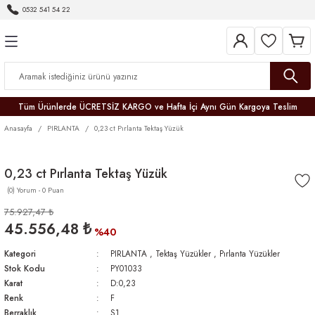
0532 541 54 22
Geri Dön
Geri Dön
Geri Dön
Geri Dön
Geri Dön
Geri Dön
Geri Dön
Tüm Ürünlerde ÜCRETSİZ KARGO ve Hafta İçi Aynı Gün Kargoya Teslim
Anasayfa
PIRLANTA
0,23 ct Pırlanta Tektaş Yüzük
0,23 ct Pırlanta Tektaş Yüzük
(0) Yorum - 0 Puan
r
75.927,47 ₺
45.556,48 ₺
er
%40
Kategori
PIRLANTA
,
Tektaş Yüzükler
,
Pırlanta Yüzükler
Stok Kodu
PY01033
Karat
D:0,23
Renk
F
Berraklık
S1