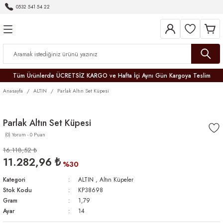
0532 541 54 22
Geri Dön
Geri Dön
Geri Dön
Geri Dön
Geri Dön
Geri Dön
Geri Dön
Tüm Ürünlerde ÜCRETSİZ KARGO ve Hafta İçi Aynı Gün Kargoya Teslim
Anasayfa
ALTIN
Parlak Altın Set Küpesi
Parlak Altın Set Küpesi
(0) Yorum - 0 Puan
r
16.118,52 ₺
11.282,96 ₺
er
%30
Kategori
ALTIN
,
Altın Küpeler
Stok Kodu
KP38698
Gram
1,79
Ayar
14