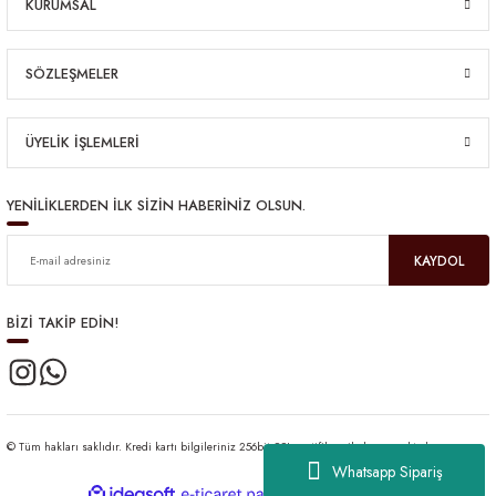
KURUMSAL
SÖZLEŞMELER
ÜYELİK İŞLEMLERİ
YENİLİKLERDEN İLK SİZİN HABERİNİZ OLSUN.
KAYDOL
BİZİ TAKİP EDİN!
© Tüm hakları saklıdır. Kredi kartı bilgileriniz 256bit SSL sertifikası ile korunmaktadır.
Whatsapp Sipariş
ideasoft
ile
e-