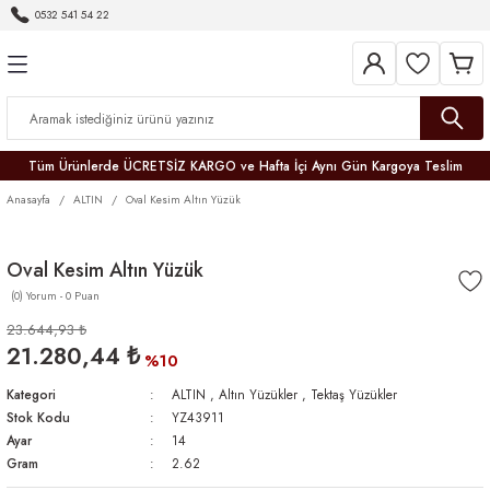
0532 541 54 22
Geri Dön
Geri Dön
Geri Dön
Geri Dön
Geri Dön
Geri Dön
Geri Dön
Tüm Ürünlerde ÜCRETSİZ KARGO ve Hafta İçi Aynı Gün Kargoya Teslim
Anasayfa
ALTIN
Oval Kesim Altın Yüzük
Oval Kesim Altın Yüzük
(0) Yorum - 0 Puan
r
23.644,93 ₺
21.280,44 ₺
er
%10
Kategori
ALTIN
,
Altın Yüzükler
,
Tektaş Yüzükler
Stok Kodu
YZ43911
Ayar
14
Gram
2.62