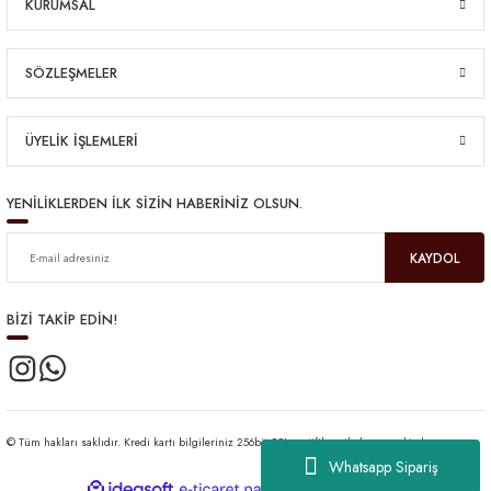
KURUMSAL
SÖZLEŞMELER
ÜYELİK İŞLEMLERİ
YENİLİKLERDEN İLK SİZİN HABERİNİZ OLSUN.
KAYDOL
BİZİ TAKİP EDİN!
© Tüm hakları saklıdır. Kredi kartı bilgileriniz 256bit SSL sertifikası ile korunmaktadır.
Whatsapp Sipariş
ideasoft
ile
e-