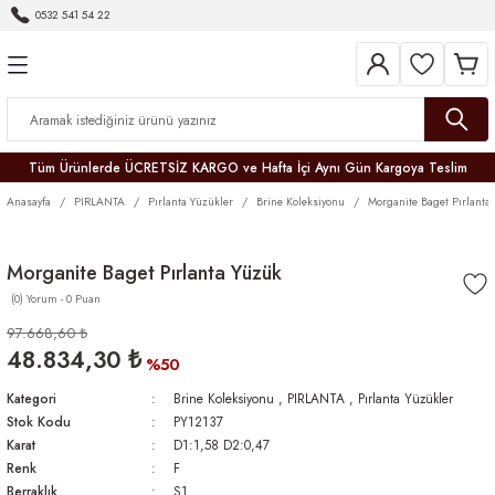
0532 541 54 22
Geri Dön
Geri Dön
Geri Dön
Geri Dön
Geri Dön
Geri Dön
Geri Dön
Tüm Ürünlerde ÜCRETSİZ KARGO ve Hafta İçi Aynı Gün Kargoya Teslim
Anasayfa
PIRLANTA
Pırlanta Yüzükler
Brine Koleksiyonu
Morganite Baget Pırlanta
Morganite Baget Pırlanta Yüzük
(0) Yorum - 0 Puan
r
97.668,60 ₺
48.834,30 ₺
er
%50
Kategori
Brine Koleksiyonu
,
PIRLANTA
,
Pırlanta Yüzükler
Stok Kodu
PY12137
Karat
D1:1,58 D2:0,47
Renk
F
Berraklık
S1