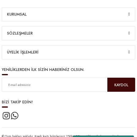
KURUMSAL
SÖZLEŞMELER
ÜYELİK İŞLEMLERİ
YENİLİKLERDEN İLK SİZİN HABERİNİZ OLSUN.
KAYDOL
BİZİ TAKİP EDİN!
© Tüm hakları saklıdır. Kredi kartı bilgileriniz 256bit SSL sertifikası ile korunmaktadır.