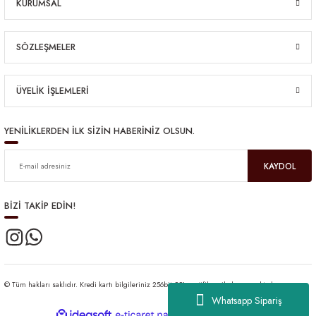
KURUMSAL
SÖZLEŞMELER
ÜYELİK İŞLEMLERİ
YENİLİKLERDEN İLK SİZİN HABERİNİZ OLSUN.
KAYDOL
BİZİ TAKİP EDİN!
© Tüm hakları saklıdır. Kredi kartı bilgileriniz 256bit SSL sertifikası ile korunmaktadır.
Whatsapp Sipariş
ideasoft
ile
e-