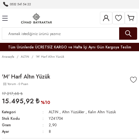
0532 541 54 22
Geri Dön
Geri Dön
Geri Dön
Geri Dön
Geri Dön
Geri Dön
Geri Dön
Tüm Ürünlerde ÜCRETSİZ KARGO ve Hafta İçi Aynı Gün Kargoya Teslim
Anasayfa
ALTIN
'M' Harf Altın Yüzük
'M' Harf Altın Yüzük
(0) Yorum - 0 Puan
r
17.217,68 ₺
15.495,92 ₺
er
%10
Kategori
ALTIN
,
Altın Yüzükler
,
Kalın Altın Yüzük
Stok Kodu
YZ41704
Gram
2,90
Ayar
8