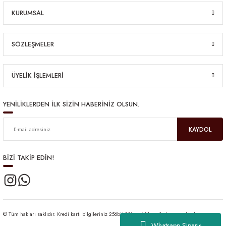
KURUMSAL
SÖZLEŞMELER
ÜYELİK İŞLEMLERİ
YENİLİKLERDEN İLK SİZİN HABERİNİZ OLSUN.
KAYDOL
BİZİ TAKİP EDİN!
© Tüm hakları saklıdır. Kredi kartı bilgileriniz 256bit SSL sertifikası ile korunmaktadır.
Whatsapp Sipariş