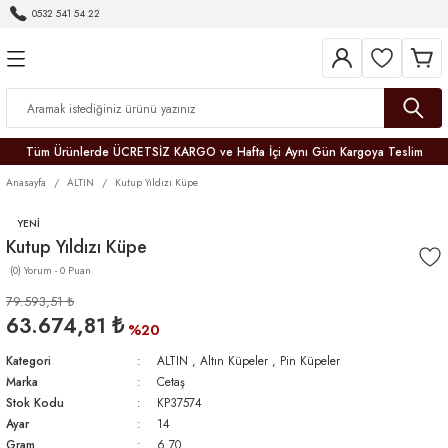
0532 541 54 22
Geri Dön
Geri Dön
Geri Dön
Geri Dön
Geri Dön
Geri Dön
Geri Dön
Tüm Ürünlerde ÜCRETSİZ KARGO ve Hafta İçi Aynı Gün Kargoya Teslim
Anasayfa
ALTIN
Kutup Yıldızı Küpe
YENİ
Kutup Yıldızı Küpe
(0) Yorum - 0 Puan
r
79.593,51 ₺
63.674,81 ₺
er
%20
Kategori
ALTIN
,
Altın Küpeler
,
Pin Küpeler
Marka
Cetaş
Stok Kodu
KP37574
Ayar
14
Gram
6.70