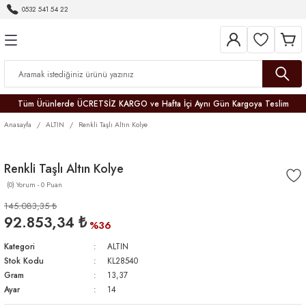
0532 541 54 22
Geri Dön
Geri Dön
Geri Dön
Geri Dön
Geri Dön
Geri Dön
Geri Dön
Tüm Ürünlerde ÜCRETSİZ KARGO ve Hafta İçi Aynı Gün Kargoya Teslim
Anasayfa
ALTIN
Renkli Taşlı Altın Kolye
Renkli Taşlı Altın Kolye
(0) Yorum - 0 Puan
r
145.083,35 ₺
92.853,34 ₺
er
%36
Kategori
ALTIN
Stok Kodu
KL28540
Gram
13,37
Ayar
14