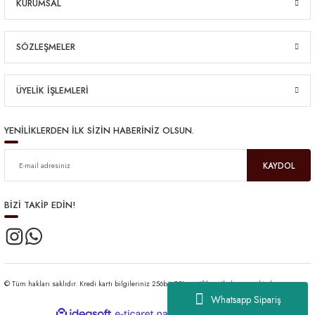
KURUMSAL
SÖZLEŞMELER
ÜYELİK İŞLEMLERİ
YENİLİKLERDEN İLK SİZİN HABERİNİZ OLSUN.
KAYDOL
BİZİ TAKİP EDİN!
© Tüm hakları saklıdır. Kredi kartı bilgileriniz 256bit SSL sertifikası ile korunmaktadır.
Whatsapp Sipariş
ideasoft
ile
e-