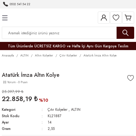
0532 541 54 22
Geri Dön
Geri Dön
Geri Dön
Geri Dön
Geri Dön
Geri Dön
Geri Dön
Tüm Ürünlerde ÜCRETSİZ KARGO ve Hafta İçi Aynı Gün Kargoya Teslim
Anasayfa
ALTIN
Altın Kolyeler
Çıtır Kolyeler
Atatürk İmza Altın Kolye
Atatürk İmza Altın Kolye
(0) Yorum - 0 Puan
r
25.397,99 ₺
22.858,19 ₺
er
%10
Kategori
Çıtır Kolyeler
,
ALTIN
Stok Kodu
KL21887
Ayar
14
Gram
2,55