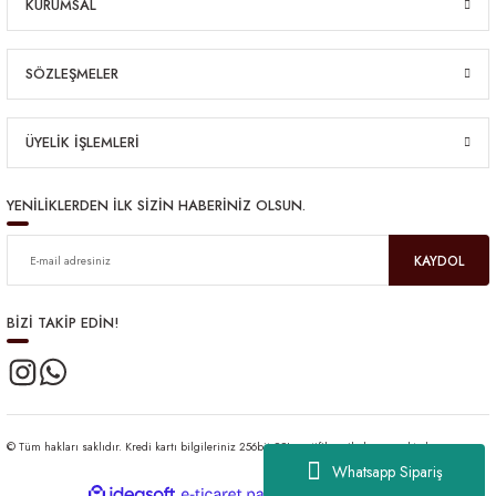
KURUMSAL
SÖZLEŞMELER
ÜYELİK İŞLEMLERİ
YENİLİKLERDEN İLK SİZİN HABERİNİZ OLSUN.
KAYDOL
BİZİ TAKİP EDİN!
© Tüm hakları saklıdır. Kredi kartı bilgileriniz 256bit SSL sertifikası ile korunmaktadır.
Whatsapp Sipariş
ideasoft
ile
e-