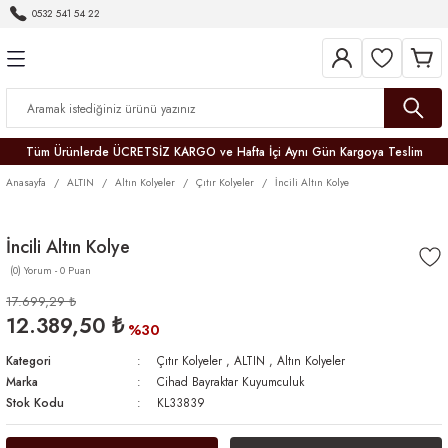
0532 541 54 22
Geri Dön
Geri Dön
Geri Dön
Geri Dön
Geri Dön
Geri Dön
Geri Dön
Tüm Ürünlerde ÜCRETSİZ KARGO ve Hafta İçi Aynı Gün Kargoya Teslim
Anasayfa
ALTIN
Altın Kolyeler
Çıtır Kolyeler
İncili Altın Kolye
İncili Altın Kolye
(0) Yorum - 0 Puan
r
17.699,29 ₺
12.389,50 ₺
er
%30
Kategori
Çıtır Kolyeler
,
ALTIN
,
Altın Kolyeler
Marka
Cihad Bayraktar Kuyumculuk
Stok Kodu
KL33839