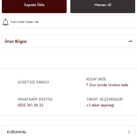
Sepete Ekle
Hemen Al
İndirimde Haber Ver
Ürün Bilgisi
KOLAY İADE
ÜCRETSİZ KARGO
7 Gün İçinde Ücretsiz İade
WHATSAPP DESTEK
TAKSİT SEÇENEKLERİ
0532 541 54 22
+3 taksit seçeneği
KURUMSAL