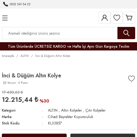
0532 541 54 22
Geri Dön
Geri Dön
Geri Dön
Geri Dön
Geri Dön
Geri Dön
Geri Dön
Tüm Ürünlerde ÜCRETSİZ KARGO ve Hafta İçi Aynı Gün Kargoya Teslim
Anasayfa
ALTIN
İnci & Düğüm Altın Kolye
İnci & Düğüm Altın Kolye
(0) Yorum - 0 Puan
r
17.450,63 ₺
12.215,44 ₺
er
%30
Kategori
ALTIN
,
Altın Kolyeler
,
Çıtır Kolyeler
Marka
Cihad Bayraktar Kuyumculuk
Stok Kodu
KL33857