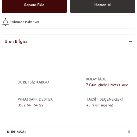
Sepete Ekle
Hemen Al
İndirimde Haber Ver
Ürün Bilgisi
KOLAY İADE
ÜCRETSİZ KARGO
7 Gün İçinde Ücretsiz İade
WHATSAPP DESTEK
TAKSİT SEÇENEKLERİ
0532 541 54 22
+3 taksit seçeneği
KURUMSAL