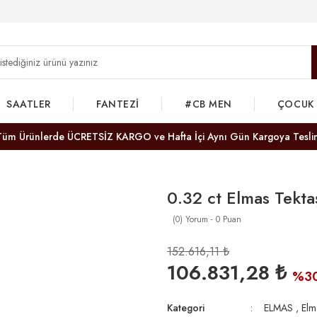
SAATLER
FANTEZİ
#CB MEN
ÇOCUK
Tüm Ürünlerde ÜCRETSİZ KARGO ve Hafta İçi Aynı Gün Kargoya Tesli
0.32 ct Elmas Tekta
(0) Yorum - 0 Puan
152.616,11 ₺
106.831,28 ₺
%3
Kategori
ELMAS
,
Elm