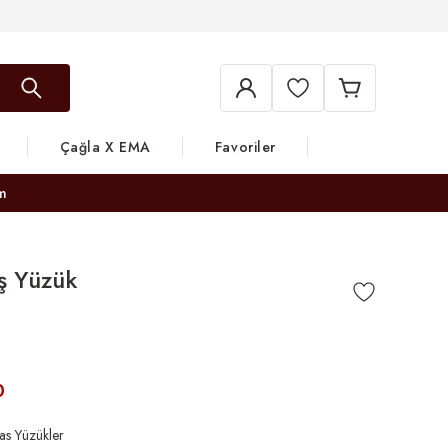
Çağla X EMA
Favoriler
m
ş Yüzük
0
as Yüzükler