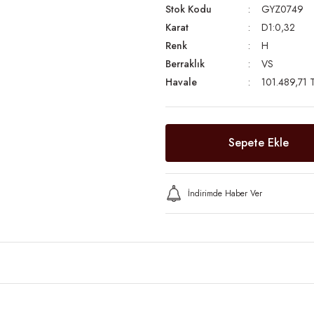
Stok Kodu
GYZ0749
Karat
D1:0,32
Renk
H
Berraklık
VS
Havale
101.489,71 T
Sepete Ekle
İndirimde Haber Ver