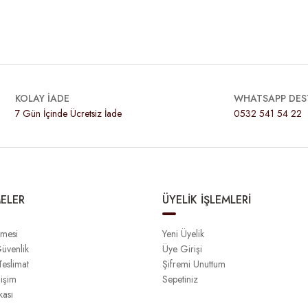
KOLAY İADE
WHATSAPP DES
7 Gün İçinde Ücretsiz İade
0532 541 54 22
ELER
ÜYELİK İŞLEMLERİ
şmesi
Yeni Üyelik
Güvenlik
Üye Girişi
eslimat
Şifremi Unuttum
işim
Sepetiniz
kası