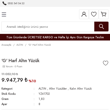
0532 541 54 22
Geri Dön
Geri Dön
Geri Dön
Geri Dön
Geri Dön
Geri Dön
Geri Dön
Tüm Ürünlerde ÜCRETSİZ KARGO ve Hafta İçi Aynı Gün Kargoya Teslim
Anasayfa
ALTIN
'G' Harf Altın Yüzük
'G' Harf Altın Yüzük
(0) Yorum - 0 Puan
r
11.053,10 ₺
9.947,79 ₺
er
%10
Kategori
ALTIN
,
Altın Yüzükler
,
Kalın Altın Yüzük
Stok Kodu
YZ41702
Gram
1,83
Ayar
8