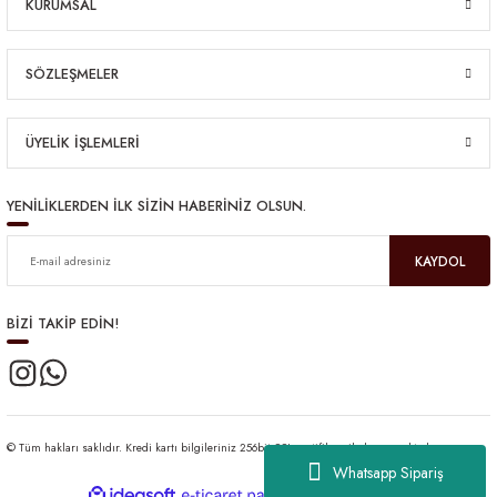
KURUMSAL
SÖZLEŞMELER
ÜYELİK İŞLEMLERİ
YENİLİKLERDEN İLK SİZİN HABERİNİZ OLSUN.
KAYDOL
BİZİ TAKİP EDİN!
© Tüm hakları saklıdır. Kredi kartı bilgileriniz 256bit SSL sertifikası ile korunmaktadır.
Whatsapp Sipariş
ideasoft
ile
e-